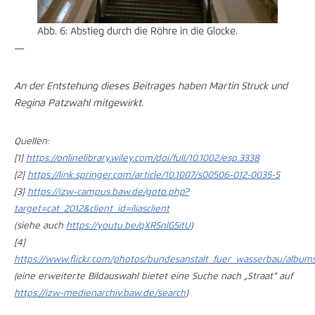
Abb. 6: Abstieg durch die Röhre in die Glocke.
—
An der Entstehung dieses Beitrages haben Martin Struck und
Regina Patzwahl mitgewirkt.
Quellen:
[1]
https://onlinelibrary.wiley.com/doi/full/10.1002/esp.3338
[2]
https://link.springer.com/article/10.1007/s00506-012-0035-5
[3]
https://izw-campus.baw.de/goto.php?
target=cat_2012&client_id=iliasclient
(siehe auch
https://youtu.be/qXR5nlG5itU
)
[4]
https://www.flickr.com/photos/bundesanstalt_fuer_wasserbau/albu
(eine erweiterte Bildauswahl bietet eine Suche nach „Straat“ auf
https://izw-medienarchiv.baw.de/search
)