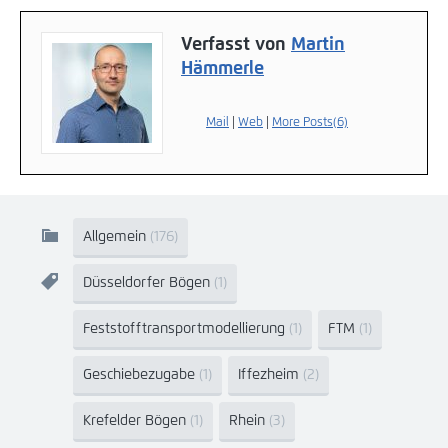
Verfasst von
Martin
Hämmerle
Mail
|
Web
|
More Posts(6)
Allgemein
(176)
Düsseldorfer Bögen
(1)
Feststofftransportmodellierung
(1)
FTM
(1)
Geschiebezugabe
(1)
Iffezheim
(2)
Krefelder Bögen
(1)
Rhein
(3)