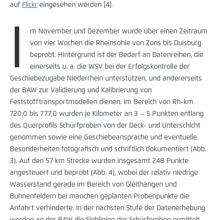
auf
Flickr
eingesehen werden [4].
I
m November und Dezember wurde über einen Zeitraum
von vier Wochen die Rheinsohle von Zons bis Duisburg
beprobt. Hintergrund ist der Bedarf an Datenreihen, die
einerseits u. a. die WSV bei der Erfolgskontrolle der
Geschiebezugabe Niederrhein unterstützen, und andererseits
der BAW zur Validierung und Kalibrierung von
Feststofftransportmodellen dienen. Im Bereich von Rh-km
720,0 bis 777,0 wurden je Kilometer an 3 – 5 Punkten entlang
des Querprofils Schürfproben von der Deck- und Unterschicht
genommen sowie eine Geschiebeansprache und eventuelle
Besonderheiten fotografisch und schriftlich dokumentiert (Abb.
3). Auf den 57 km Strecke wurden insgesamt 248 Punkte
angesteuert und beprobt (Abb. 4), wobei der relativ niedrige
Wasserstand gerade im Bereich von Gleithängen und
Buhnenfeldern bei manchen geplanten Probenpunkte die
Anfahrt verhinderte. In der nächsten Stufe der Datenerhebung
werden an der BAW die Sieblinien der Schürfproben ermittelt