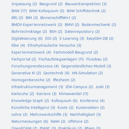
Anpassung
(2)
Baugrund
(2)
Bauwerksinspektion
(3)
BAW
(17)
BAW Kolloquium
(5)
BAW Schiffstechnik
(2)
BfG
(2)
BIM
(3)
Binnenschifffahrt
(2)
BMDV-Expertennetzwerk
(2)
BMVI
(2)
Bodenmechanik
(2)
Bohrtechniktage
(2)
BSH
(2)
Datenrepository
(2)
Digitalisierung
(6)
DOI
(2)
E-Learning
(3)
EasyGSH-DB
(2)
Elbe
(4)
Ethohydraulische Versuche
(3)
Expertennetzwerk
(4)
Fachmodell Baugrund
(2)
Fachportal
(2)
Fischaufstiegsanlagen
(11)
Flussbau
(2)
Forschungsrendezvous
(4)
Gegenständliches Modell
(3)
Generative KI
(2)
Geotechnik
(9)
HN-Simulation
(2)
Homogenbereiche
(2)
Iffezheim
(2)
Infrastrukturmanagement
(3)
IZW-Campus
(2)
JuWi
(3)
Karlsruhe
(2)
Karriere
(3)
Klimawandel
(11)
Knowledge Graph
(2)
Kolloquium
(6)
Konferenz
(4)
Künstliche Intelligenz
(3)
Küste
(2)
Küstendaten
(2)
Lehre
(2)
Mehrzweckschiffe
(3)
Nachhaltigkeit
(3)
Naturmessungen
(6)
NaWi
(2)
offshore
(2)
OpenFOAM
(2)
PIANC
(3)
Praktikum
(2)
Rhein
(3)