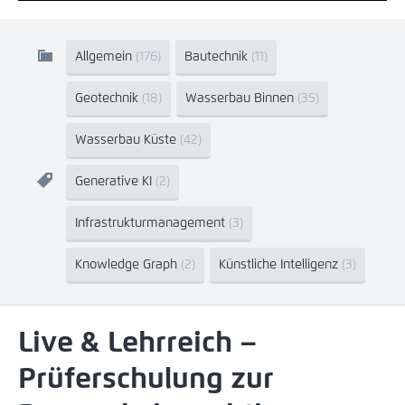
Allgemein
(176)
Bautechnik
(11)
Geotechnik
(18)
Wasserbau Binnen
(35)
Wasserbau Küste
(42)
Generative KI
(2)
Infrastrukturmanagement
(3)
Knowledge Graph
(2)
Künstliche Intelligenz
(3)
Live & Lehrreich –
Prüferschulung zur