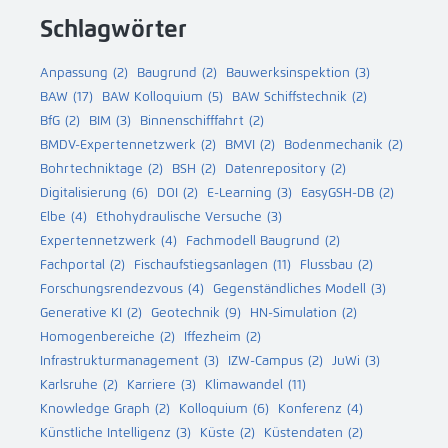
Schlagwörter
Anpassung
(2)
Baugrund
(2)
Bauwerksinspektion
(3)
BAW
(17)
BAW Kolloquium
(5)
BAW Schiffstechnik
(2)
BfG
(2)
BIM
(3)
Binnenschifffahrt
(2)
BMDV-Expertennetzwerk
(2)
BMVI
(2)
Bodenmechanik
(2)
Bohrtechniktage
(2)
BSH
(2)
Datenrepository
(2)
Digitalisierung
(6)
DOI
(2)
E-Learning
(3)
EasyGSH-DB
(2)
Elbe
(4)
Ethohydraulische Versuche
(3)
Expertennetzwerk
(4)
Fachmodell Baugrund
(2)
Fachportal
(2)
Fischaufstiegsanlagen
(11)
Flussbau
(2)
Forschungsrendezvous
(4)
Gegenständliches Modell
(3)
Generative KI
(2)
Geotechnik
(9)
HN-Simulation
(2)
Homogenbereiche
(2)
Iffezheim
(2)
Infrastrukturmanagement
(3)
IZW-Campus
(2)
JuWi
(3)
Karlsruhe
(2)
Karriere
(3)
Klimawandel
(11)
Knowledge Graph
(2)
Kolloquium
(6)
Konferenz
(4)
Künstliche Intelligenz
(3)
Küste
(2)
Küstendaten
(2)