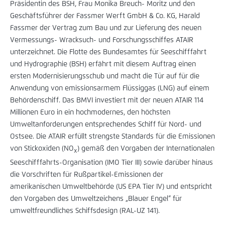
Präsidentin des BSH, Frau Monika Breuch- Moritz und den
Geschäftsführer der Fassmer Werft GmbH & Co. KG, Harald
Fassmer der Vertrag zum Bau und zur Lieferung des neuen
Vermessungs- Wracksuch- und Forschungsschiffes ATAIR
unterzeichnet. Die Flotte des Bundesamtes für Seeschifffahrt
und Hydrographie (BSH) erfährt mit diesem Auftrag einen
ersten Modernisierungsschub und macht die Tür auf für die
Anwendung von emissionsarmem Flüssiggas (LNG) auf einem
Behördenschiff. Das BMVI investiert mit der neuen ATAIR 114
Millionen Euro in ein hochmodernes, den höchsten
Umweltanforderungen entsprechendes Schiff für Nord- und
Ostsee. Die ATAIR erfüllt strengste Standards für die Emissionen
von Stickoxiden (NO
) gemäß den Vorgaben der Internationalen
x
Seeschifffahrts-Organisation (IMO Tier III) sowie darüber hinaus
die Vorschriften für Rußpartikel-Emissionen der
amerikanischen Umweltbehörde (US EPA Tier IV) und entspricht
den Vorgaben des Umweltzeichens „Blauer Engel“ für
umweltfreundliches Schiffsdesign (RAL-UZ 141).