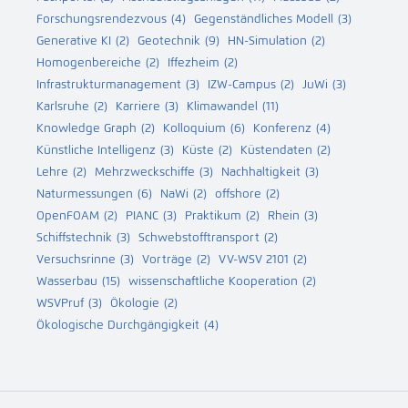
Forschungsrendezvous
(4)
Gegenständliches Modell
(3)
Generative KI
(2)
Geotechnik
(9)
HN-Simulation
(2)
Homogenbereiche
(2)
Iffezheim
(2)
Infrastrukturmanagement
(3)
IZW-Campus
(2)
JuWi
(3)
Karlsruhe
(2)
Karriere
(3)
Klimawandel
(11)
Knowledge Graph
(2)
Kolloquium
(6)
Konferenz
(4)
Künstliche Intelligenz
(3)
Küste
(2)
Küstendaten
(2)
Lehre
(2)
Mehrzweckschiffe
(3)
Nachhaltigkeit
(3)
Naturmessungen
(6)
NaWi
(2)
offshore
(2)
OpenFOAM
(2)
PIANC
(3)
Praktikum
(2)
Rhein
(3)
Schiffstechnik
(3)
Schwebstofftransport
(2)
Versuchsrinne
(3)
Vorträge
(2)
VV-WSV 2101
(2)
Wasserbau
(15)
wissenschaftliche Kooperation
(2)
WSVPruf
(3)
Ökologie
(2)
Ökologische Durchgängigkeit
(4)