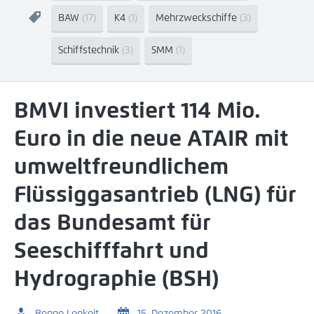
BAW
(17)
K4
(1)
Mehrzweckschiffe
(3)
Schiffstechnik
(3)
SMM
(1)
BMVI investiert 114 Mio.
Euro in die neue ATAIR mit
umweltfreundlichem
Flüssiggasantrieb (LNG) für
das Bundesamt für
Seeschifffahrt und
Hydrographie (BSH)
Benno Lenkeit
15. Dezember 2016