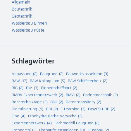
Allgemein
Bautechnik
Geotechnik
Wasserbau Binnen
Wasserbau Küste
Schlagwörter
Anpassung
(2)
Baugrund
(2)
Bauwerksinspektion
(3)
BAW
(17)
BAW Kolloquium
(5)
BAW Schiffstechnik
(2)
BfG
(2)
BIM
(3)
Binnenschifffahrt
(2)
BMDV-Expertennetzwerk
(2)
BMVI
(2)
Bodenmechanik
(2)
Bohrtechniktage
(2)
BSH
(2)
Datenrepository
(2)
Digitalisierung
(6)
DOI
(2)
E-Learning
(3)
EasyGSH-DB
(2)
Elbe
(4)
Ethohydraulische Versuche
(3)
Expertennetzwerk
(4)
Fachmodell Baugrund
(2)
Fachportal
(2)
Fischaufstiegsanlagen
(11)
Flussbau
(2)