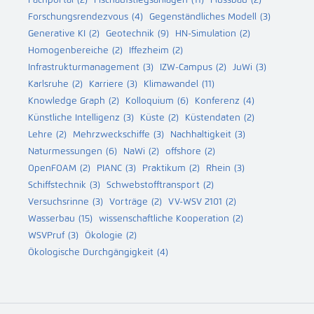
Forschungsrendezvous
(4)
Gegenständliches Modell
(3)
Generative KI
(2)
Geotechnik
(9)
HN-Simulation
(2)
Homogenbereiche
(2)
Iffezheim
(2)
Infrastrukturmanagement
(3)
IZW-Campus
(2)
JuWi
(3)
Karlsruhe
(2)
Karriere
(3)
Klimawandel
(11)
Knowledge Graph
(2)
Kolloquium
(6)
Konferenz
(4)
Künstliche Intelligenz
(3)
Küste
(2)
Küstendaten
(2)
Lehre
(2)
Mehrzweckschiffe
(3)
Nachhaltigkeit
(3)
Naturmessungen
(6)
NaWi
(2)
offshore
(2)
OpenFOAM
(2)
PIANC
(3)
Praktikum
(2)
Rhein
(3)
Schiffstechnik
(3)
Schwebstofftransport
(2)
Versuchsrinne
(3)
Vorträge
(2)
VV-WSV 2101
(2)
Wasserbau
(15)
wissenschaftliche Kooperation
(2)
WSVPruf
(3)
Ökologie
(2)
Ökologische Durchgängigkeit
(4)