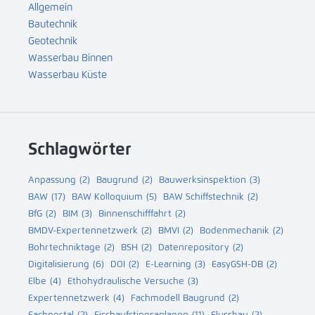
Allgemein
Bautechnik
Geotechnik
Wasserbau Binnen
Wasserbau Küste
Schlagwörter
Anpassung
(2)
Baugrund
(2)
Bauwerksinspektion
(3)
BAW
(17)
BAW Kolloquium
(5)
BAW Schiffstechnik
(2)
BfG
(2)
BIM
(3)
Binnenschifffahrt
(2)
BMDV-Expertennetzwerk
(2)
BMVI
(2)
Bodenmechanik
(2)
Bohrtechniktage
(2)
BSH
(2)
Datenrepository
(2)
Digitalisierung
(6)
DOI
(2)
E-Learning
(3)
EasyGSH-DB
(2)
Elbe
(4)
Ethohydraulische Versuche
(3)
Expertennetzwerk
(4)
Fachmodell Baugrund
(2)
Fachportal
(2)
Fischaufstiegsanlagen
(11)
Flussbau
(2)