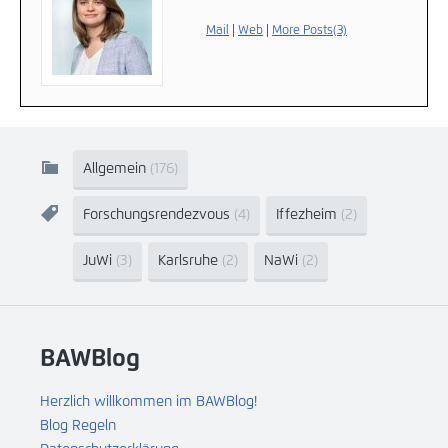
Mail
|
Web
|
More Posts(3)
Allgemein
(176)
Forschungsrendezvous
(4)
Iffezheim
(2)
JuWi
(3)
Karlsruhe
(2)
NaWi
(2)
BAWBlog
Herzlich willkommen im BAWBlog!
Blog Regeln