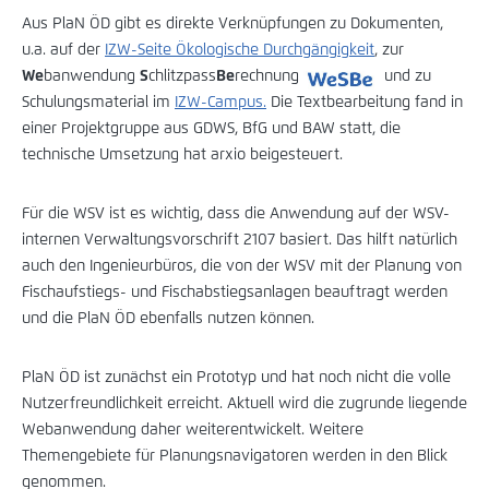
Aus PlaN ÖD gibt es direkte Verknüpfungen zu Dokumenten,
u.a. auf der
IZW-Seite Ökologische Durchgängigkeit
, zur
We
banwendung
S
chlitzpass
Be
rechnung
und zu
Schulungsmaterial im
IZW-Campus.
Die Textbearbeitung fand in
einer Projektgruppe aus GDWS, BfG und BAW statt, die
technische Umsetzung hat arxio beigesteuert.
Für die WSV ist es wichtig, dass die Anwendung auf der WSV-
internen Verwaltungsvorschrift 2107 basiert. Das hilft natürlich
auch den Ingenieurbüros, die von der WSV mit der Planung von
Fischaufstiegs- und Fischabstiegsanlagen beauftragt werden
und die PlaN ÖD ebenfalls nutzen können.
PlaN ÖD ist zunächst ein Prototyp und hat noch nicht die volle
Nutzerfreundlichkeit erreicht. Aktuell wird die zugrunde liegende
Webanwendung daher weiterentwickelt. Weitere
Themengebiete für Planungsnavigatoren werden in den Blick
genommen.