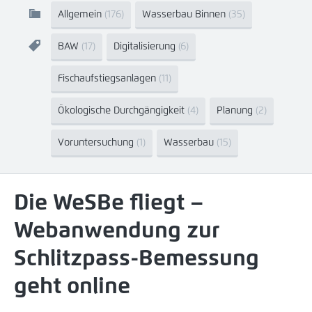
Allgemein
(176)
Wasserbau Binnen
(35)
BAW
(17)
Digitalisierung
(6)
Fischaufstiegsanlagen
(11)
Ökologische Durchgängigkeit
(4)
Planung
(2)
Voruntersuchung
(1)
Wasserbau
(15)
Die WeSBe fliegt –
Webanwendung zur
Schlitzpass-Bemessung
geht online