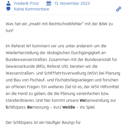
Frederik Prinz
13. November 2023
Keine Kommentare
Was hat ein „Insekt mit Rechtschreibfehler“ mit der BAW zu
tun?
Im Referat W1 kümmern wir uns unter anderem um die
Wiederherstellung der ökologischen Durchgängigkeit an
Bundeswasserstraßen. Zusammen mit der Bundesanstalt für
Gewässerkunde (BfG), Referat U10, beraten wir die
Wasserstraßen- und Schifffahrtsverwaltung (WSV) bei Planung
und Bau von Fischauf- und Fischabstiegsanlagen und forschen
an offenen Fragen. Ein weiteres Ziel ist es, der WSV Hilfsmittel
an die Hand zu geben, die die Planung vereinfachen bzw.
standardisieren. Und hier kommt unsere
We
banwendung zur
S
chlitzpass-
Be
messung – kurz
WeSBe
– ins Spiel.
Der Schlitzpass ist ein häufiger Bautyp für