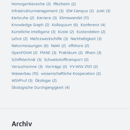
Homogenbereiche
(2)
Iffezheim
(2)
Infrastrukturmanagement
(3)
IZW-Campus
(2)
JuWi
(3)
Karlsruhe
(2)
Karriere
(3)
Klimawandel
(11)
Knowledge Graph
(2)
Kolloquium
(6)
Konferenz
(4)
Künstliche Intelligenz
(3)
Küste
(2)
Küstendaten
(2)
Lehre
(2)
Mehrzweckschiffe
(3)
Nachhaltigkeit
(3)
Naturmessungen
(6)
NaWi
(2)
offshore
(2)
OpenFOAM
(2)
PIANC
(3)
Praktikum
(2)
Rhein
(3)
Schiffstechnik
(3)
Schwebstofftransport
(2)
Versuchsrinne
(3)
Vorträge
(2)
VV-WSV 2101
(2)
Wasserbau
(15)
wissenschaftliche Kooperation
(2)
WSVPruf
(3)
Ökologie
(2)
Ökologische Durchgängigkeit
(4)
Archiv