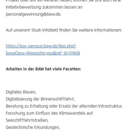
Projekt oder auf ein Referat haben, können Sie uns auch eine
Initiativbewerbung zukommen lassen an
personalgewinnung@baw.de.
Auf unserem Studi-Infoblatt finden Sie weitere Informationen:
https://izw-campus.baw.de/ilias.php?
baseClass=ilrepositorygui&ref_id=17408
Arbeiten in der BAW hat viele Facetten:
Digitales Bauen,
Digitalisierung der Binnenschifffahrt,
Beratung zu Erhaltung oder Ersatz der alternden Infrastruktur,
Forschung zum Einfluss des Klimawandels auf
Seeschifffahrtstraßen,
Geotechnische Erkundungen,