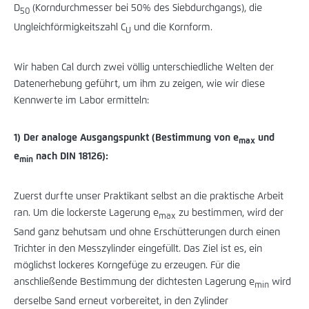
D
(Korndurchmesser bei 50% des Siebdurchgangs), die
50
Ungleichförmigkeitszahl C
und die Kornform.
U
Wir haben Cal durch zwei völlig unterschiedliche Welten der
Datenerhebung geführt, um ihm zu zeigen, wie wir diese
Kennwerte im Labor ermitteln:
1) Der analoge Ausgangspunkt (Bestimmung von e
und
max
e
nach DIN 18126):
min
Zuerst durfte unser Praktikant selbst an die praktische Arbeit
ran. Um die lockerste Lagerung e
zu bestimmen, wird der
max
Sand ganz behutsam und ohne Erschütterungen durch einen
Trichter in den Messzylinder eingefüllt. Das Ziel ist es, ein
möglichst lockeres Korngefüge zu erzeugen. Für die
anschließende Bestimmung der dichtesten Lagerung e
wird
min
derselbe Sand erneut vorbereitet, in den Zylinder