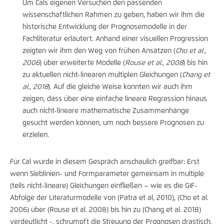
Um Cals eigenen Versuchen den passenden
wissenschaftlichen Rahmen zu geben, haben wir ihm die
historische Entwicklung der Prognosemodelle in der
Fachliteratur erläutert. Anhand einer visuellen Progression
zeigten wir ihm den Weg von frühen Ansätzen (
Cho et al.,
2006
) über erweiterte Modelle (
Rouse et al., 2008
) bis hin
zu aktuellen nicht-linearen multiplen Gleichungen (
Chang et
al., 2018
). Auf die gleiche Weise konnten wir auch ihm
zeigen, dass über eine einfache lineare Regression hinaus
auch nicht-lineare mathematische Zusammenhänge
gesucht werden können, um noch bessere Prognosen zu
erzielen.
Für Cal wurde in diesem Gespräch anschaulich greifbar: Erst
wenn Sieblinien- und Formparameter gemeinsam in multiple
(teils nicht-lineare) Gleichungen einfließen – wie es die GIF-
Abfolge der Literaturmodelle von (Patra et al, 2010), (Cho et al.
2006) über (Rouse et al. 2008) bis hin zu (Chang et al. 2018)
verdeutlicht -, schrumpft die Streuung der Prognosen drastisch.