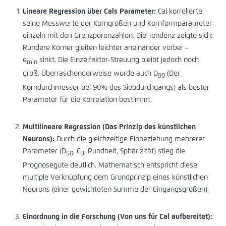
Lineare Regression über Cals Parameter:
Cal korrelierte
seine Messwerte der Korngrößen und Kornformparameter
einzeln mit den Grenzporenzahlen. Die Tendenz zeigte sich:
Rundere Körner gleiten leichter aneinander vorbei –
e
sinkt. Die Einzelfaktor-Streuung bleibt jedoch noch
min
groß. Überraschenderweise wurde auch D
(Der
90
Korndurchmesser bei 90% des Siebdurchgangs) als bester
Parameter für die Korrelation bestimmt.
Multilineare Regression (Das Prinzip des künstlichen
Neurons):
Durch die gleichzeitige Einbeziehung mehrerer
Parameter (D
, C
, Rundheit, Sphärizität) stieg die
50
U
Prognosegüte deutlich. Mathematisch entspricht diese
multiple Verknüpfung dem Grundprinzip eines künstlichen
Neurons (einer gewichteten Summe der Eingangsgrößen).
Einordnung in die Forschung (Von uns für Cal aufbereitet):