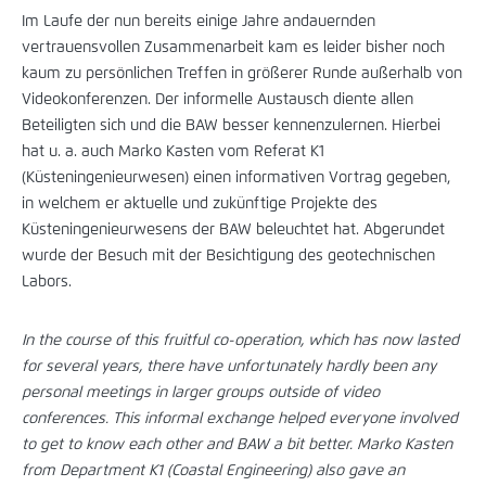
Im Laufe der nun bereits einige Jahre andauernden
vertrauensvollen Zusammenarbeit kam es leider bisher noch
kaum zu persönlichen Treffen in größerer Runde außerhalb von
Videokonferenzen. Der informelle Austausch diente allen
Beteiligten sich und die BAW besser kennenzulernen. Hierbei
hat u. a. auch Marko Kasten vom Referat K1
(Küsteningenieurwesen) einen informativen Vortrag gegeben,
in welchem er aktuelle und zukünftige Projekte des
Küsteningenieurwesens der BAW beleuchtet hat. Abgerundet
wurde der Besuch mit der Besichtigung des geotechnischen
Labors.
In the course of this fruitful co-operation, which has now lasted
for several years, there have unfortunately hardly been any
personal meetings in larger groups outside of video
conferences. This informal exchange helped everyone involved
to get to know each other and BAW a bit better. Marko Kasten
from Department K1 (Coastal Engineering) also gave an