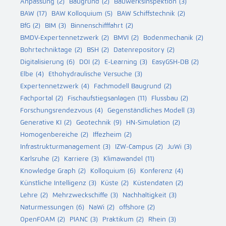
Anpassung
(2)
Baugrund
(2)
Bauwerksinspektion
(3)
BAW
(17)
BAW Kolloquium
(5)
BAW Schiffstechnik
(2)
BfG
(2)
BIM
(3)
Binnenschifffahrt
(2)
BMDV-Expertennetzwerk
(2)
BMVI
(2)
Bodenmechanik
(2)
Bohrtechniktage
(2)
BSH
(2)
Datenrepository
(2)
Digitalisierung
(6)
DOI
(2)
E-Learning
(3)
EasyGSH-DB
(2)
Elbe
(4)
Ethohydraulische Versuche
(3)
Expertennetzwerk
(4)
Fachmodell Baugrund
(2)
Fachportal
(2)
Fischaufstiegsanlagen
(11)
Flussbau
(2)
Forschungsrendezvous
(4)
Gegenständliches Modell
(3)
Generative KI
(2)
Geotechnik
(9)
HN-Simulation
(2)
Homogenbereiche
(2)
Iffezheim
(2)
Infrastrukturmanagement
(3)
IZW-Campus
(2)
JuWi
(3)
Karlsruhe
(2)
Karriere
(3)
Klimawandel
(11)
Knowledge Graph
(2)
Kolloquium
(6)
Konferenz
(4)
Künstliche Intelligenz
(3)
Küste
(2)
Küstendaten
(2)
Lehre
(2)
Mehrzweckschiffe
(3)
Nachhaltigkeit
(3)
Naturmessungen
(6)
NaWi
(2)
offshore
(2)
OpenFOAM
(2)
PIANC
(3)
Praktikum
(2)
Rhein
(3)